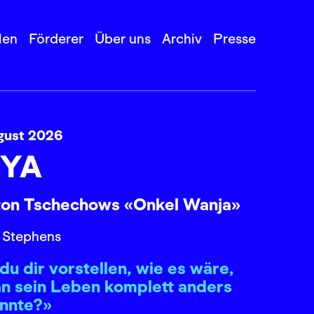
len
Förderer
Über uns
Archiv
Presse
gust 2026
YA
ton Tschechows «Onkel Wanja»
 Stephens
du dir vorstellen, wie es wäre,
n sein Leben komplett anders
önnte?»