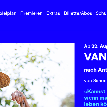
pielplan
Premieren
Extras
Billette/Abos
Schu
Ab 22. Au
VAN
nach An
von Simon
«Kannst 
wenn ma
leben k