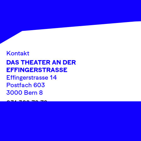
Kontakt
DAS THEATER AN DER
EFFINGERSTRASSE
Effingerstrasse 14
Postfach 603
3000 Bern 8
031 382 72 72
info@theatereffinger.ch
Newsletter
Newsletter abonnieren