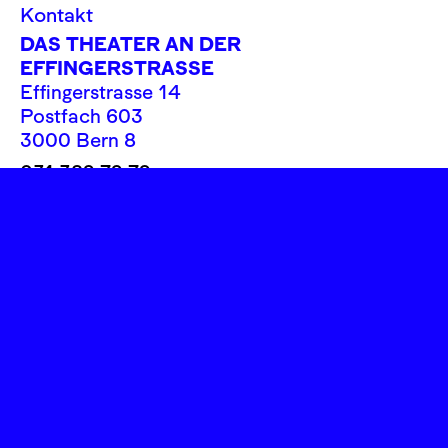
Kontakt
DAS THEATER AN DER
EFFINGERSTRASSE
Effingerstrasse 14
Postfach 603
3000 Bern 8
031 382 72 72
info@theatereffinger.ch
Newsletter
Newsletter abonnieren
Presse / Medien
Fotos, Logos
Rechtliches
Impressum
Datenschutz