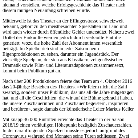
niemand vorstellen, welche Erfolgsgeschichte das Theater nach
diesem mutigen Neuanfang schreiben würde.
Mittlerweile ist das Theater an der Effingerstrasse schweizweit
bekannt, gehört zu den meistbesuchten Spielstätten im Land und
wird auch wieder durch öffentliche Gelder unterstützt. Nahezu zwei
Drittel der Einkünfte werden jedoch durch verkaufte Eintritte
generiert, wozu die hohe Zahl der Abonnent:innen wesentlich
beiträgt. Im Spielbetrieb sind in jeder Saison neun
Eigenproduktionen zu sehen, darunter ein Jugendstück. Der
vielseitige Spielplan, der sich aus Klassikern, zeitgenössischer
Dramatik sowie Film- und Literaturadaptionen zusammensetzt,
kommt beim Publikum gut an.
Nach über 200 Produktionen feierte das Team am 4. Oktober 2016
das 20-jährige Bestehen des Theaters. «Wir feiern nicht die Zahl
zwanzig, sondern unser Publikum, das uns all die Jahre mitgetragen
hat, und all die Geschichten, die wir auf die Bühne gebracht haben,
die unsere Zuschauerinnen und Zuschauer begeistern, inspirieren
und berühren», sagte damals der künstlerische Leiter Markus Keller.
Mit knapp 36 000 Eintritten erreichte das Theater in der Saison
2018/19 einen vorläufigen Höhepunkt bezüglich Zuschauerzahlen.
In der darauffolgenden Spielzeit musste es jedoch aufgrund des
Coronavirus während drei Monaten seine Türen schliessen. Zwei