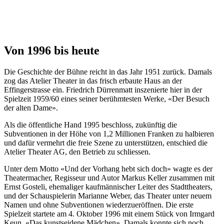
Von 1996 bis heute
Die Geschichte der Bühne reicht in das Jahr 1951 zurück. Damals
zog das Atelier Theater in das frisch erbaute Haus an der
Effingerstrasse ein. Friedrich Dürrenmatt inszenierte hier in der
Spielzeit 1959/60 eines seiner berühmtesten Werke, «Der Besuch
der alten Dame».
Als die öffentliche Hand 1995 beschloss, zukünftig die
Subventionen in der Höhe von 1,2 Millionen Franken zu halbieren
und dafür vermehrt die freie Szene zu unterstützen, entschied die
Atelier Theater AG, den Betrieb zu schliessen.
Unter dem Motto «Und der Vorhang hebt sich doch» wagte es der
Theatermacher, Regisseur und Autor Markus Keller zusammen mit
Ernst Gosteli, ehemaliger kaufmännischer Leiter des Stadttheaters,
und der Schauspielerin Marianne Weber, das Theater unter neuem
Namen und ohne Subventionen wiederzueröffnen. Die erste
Spielzeit startete am 4. Oktober 1996 mit einem Stück von Irmgard
Keun, «Das kunstseidene Mädchen». Damals konnte sich noch