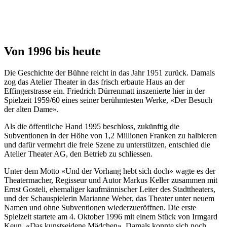
Von 1996 bis heute
Die Geschichte der Bühne reicht in das Jahr 1951 zurück. Damals
zog das Atelier Theater in das frisch erbaute Haus an der
Effingerstrasse ein. Friedrich Dürrenmatt inszenierte hier in der
Spielzeit 1959/60 eines seiner berühmtesten Werke, «Der Besuch
der alten Dame».
Als die öffentliche Hand 1995 beschloss, zukünftig die
Subventionen in der Höhe von 1,2 Millionen Franken zu halbieren
und dafür vermehrt die freie Szene zu unterstützen, entschied die
Atelier Theater AG, den Betrieb zu schliessen.
Unter dem Motto «Und der Vorhang hebt sich doch» wagte es der
Theatermacher, Regisseur und Autor Markus Keller zusammen mit
Ernst Gosteli, ehemaliger kaufmännischer Leiter des Stadttheaters,
und der Schauspielerin Marianne Weber, das Theater unter neuem
Namen und ohne Subventionen wiederzueröffnen. Die erste
Spielzeit startete am 4. Oktober 1996 mit einem Stück von Irmgard
Keun, «Das kunstseidene Mädchen». Damals konnte sich noch