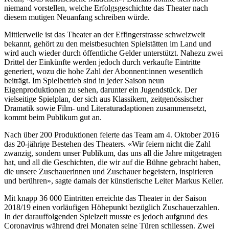
niemand vorstellen, welche Erfolgsgeschichte das Theater nach
diesem mutigen Neuanfang schreiben würde.
Mittlerweile ist das Theater an der Effingerstrasse schweizweit
bekannt, gehört zu den meistbesuchten Spielstätten im Land und
wird auch wieder durch öffentliche Gelder unterstützt. Nahezu zwei
Drittel der Einkünfte werden jedoch durch verkaufte Eintritte
generiert, wozu die hohe Zahl der Abonnent:innen wesentlich
beiträgt. Im Spielbetrieb sind in jeder Saison neun
Eigenproduktionen zu sehen, darunter ein Jugendstück. Der
vielseitige Spielplan, der sich aus Klassikern, zeitgenössischer
Dramatik sowie Film- und Literaturadaptionen zusammensetzt,
kommt beim Publikum gut an.
Nach über 200 Produktionen feierte das Team am 4. Oktober 2016
das 20-jährige Bestehen des Theaters. «Wir feiern nicht die Zahl
zwanzig, sondern unser Publikum, das uns all die Jahre mitgetragen
hat, und all die Geschichten, die wir auf die Bühne gebracht haben,
die unsere Zuschauerinnen und Zuschauer begeistern, inspirieren
und berühren», sagte damals der künstlerische Leiter Markus Keller.
Mit knapp 36 000 Eintritten erreichte das Theater in der Saison
2018/19 einen vorläufigen Höhepunkt bezüglich Zuschauerzahlen.
In der darauffolgenden Spielzeit musste es jedoch aufgrund des
Coronavirus während drei Monaten seine Türen schliessen. Zwei