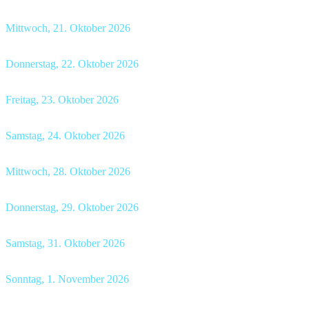
Restaurant Löwen Wimmis
, 19.00 Uhr
Mittwoch, 21. Oktober 2026
Hotel Stadthaus Burgdorf
, 19.00 Uhr
Donnerstag, 22. Oktober 2026
Restaurant Linde Habstetten
, 19.00 Uhr
Freitag, 23. Oktober 2026
Restaurant Hirschenbad Langenthal
, 18.30 Uhr
Samstag, 24. Oktober 2026
Hotel Krone Aarberg
, 19.00 Uhr
Mittwoch, 28. Oktober 2026
Restaurant Schnittweierbad Steffisburg
, 19.00 Uhr
Donnerstag, 29. Oktober 2026
Hotel Bellevue Bern
, 19.00 Uhr
Samstag, 31. Oktober 2026
Gasthof Ochsen Münsingen
, 19.00 Uhr
Sonntag, 1. November 2026
Gasthof Ochsen Münsingen
, 17.00 Uhr