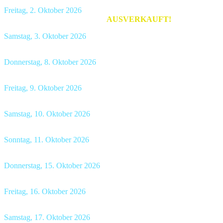
Freitag, 2. Oktober 2026
Hotel Bellevue Bern
, 19.00 Uhr
AUSVERKAUFT!
Samstag, 3. Oktober 2026
Stauffacher Café Littéraire Bern
, 19.00 Uhr
Donnerstag, 8. Oktober 2026
Biohof Schüpfenried Uettligen
, 19.00 Uhr
Freitag, 9. Oktober 2026
Hotel Stadthaus Burgdorf
, 19.00 Uhr
Samstag, 10. Oktober 2026
Restaurant Hirschenbad Langenthal
, 18.30 Uhr
Sonntag, 11. Oktober 2026
Restaurant Löie Fraubrunnen
, 17.00 Uhr
Donnerstag, 15. Oktober 2026
Restaurant Bären Laupen
, 19.00 Uhr
Freitag, 16. Oktober 2026
Restaurant Löwen Wimmis
, 19.00 Uhr
Samstag, 17. Oktober 2026