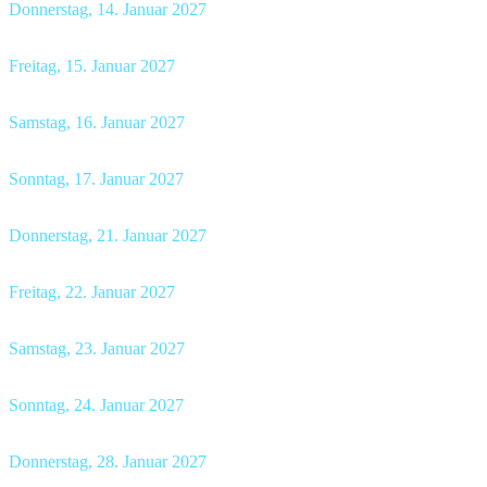
Donnerstag, 14. Januar 2027
Restaurant Schnittweierbad Steffisburg
, 19.00 Uhr
Freitag, 15. Januar 2027
Schloss Hünigen Konolfingen
, 19.00 Uhr
Samstag, 16. Januar 2027
Kreuz Herzogenbuchsee
, 19.00 Uhr
Sonntag, 17. Januar 2027
Restaurant Löie Fraubrunnen
, 17.00 Uhr
Donnerstag, 21. Januar 2027
Restaurant Linde Habstetten
, 19.00 Uhr
Freitag, 22. Januar 2027
Restaurant Bären Laupen
, 19.00 Uhr
Samstag, 23. Januar 2027
Kreuz Herzogenbuchsee
, 19.00 Uhr
Sonntag, 24. Januar 2027
Biohof Schüpfenried Uettligen
, 17.00 Uhr
Donnerstag, 28. Januar 2027
Restaurant Rössli Säriswil
, 19.00 Uhr