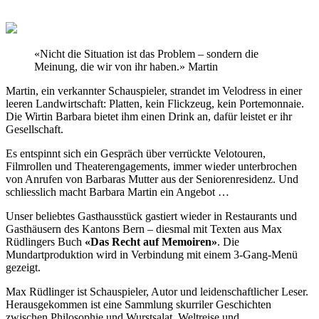
«Nicht die Situation ist das Problem – sondern die
Meinung, die wir von ihr haben.» Martin
Martin, ein verkannter Schauspieler, strandet im Velodress in einer
leeren Landwirtschaft: Platten, kein Flickzeug, kein Portemonnaie.
Die Wirtin Barbara bietet ihm einen Drink an, dafür leistet er ihr
Gesellschaft.
Es entspinnt sich ein Gespräch über verrückte Velotouren,
Filmrollen und Theaterengagements, immer wieder unterbrochen
von Anrufen von Barbaras Mutter aus der Seniorenresidenz. Und
schliesslich macht Barbara Martin ein Angebot …
Unser beliebtes Gasthausstück gastiert wieder in Restaurants und
Gasthäusern des Kantons Bern – diesmal mit Texten aus Max
Rüdlingers Buch
«Das Recht auf Memoiren»
. Die
Mundartproduktion wird in Verbindung mit einem 3-Gang-Menü
gezeigt.
Max Rüdlinger ist Schauspieler, Autor und leidenschaftlicher Leser.
Herausgekommen ist eine Sammlung skurriler Geschichten
zwischen Philosophie und Wurstsalat, Weltreise und