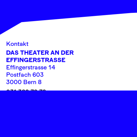
Kontakt
DAS THEATER AN DER
EFFINGERSTRASSE
Effingerstrasse 14
Postfach 603
3000 Bern 8
031 382 72 72
info@theatereffinger.ch
Newsletter
Newsletter abonnieren