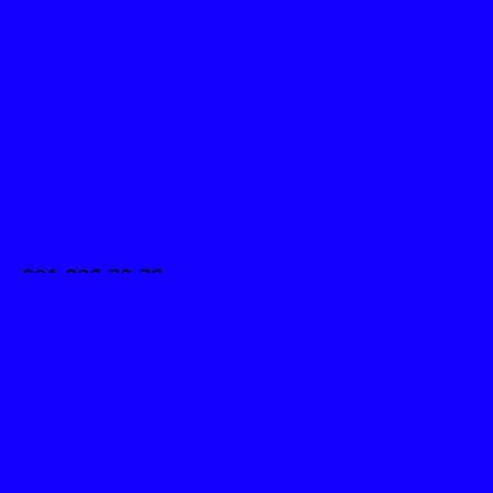
Kontakt
DAS THEATER AN DER
EFFINGERSTRASSE
Effingerstrasse 14
Postfach 603
3000 Bern 8
031 382 72 72
info@theatereffinger.ch
Newsletter
Newsletter abonnieren
Presse / Medien
Fotos, Logos