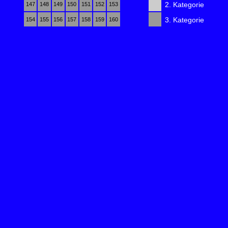
2. Kategorie
147
148
149
150
151
152
153
3. Kategorie
154
155
156
157
158
159
160