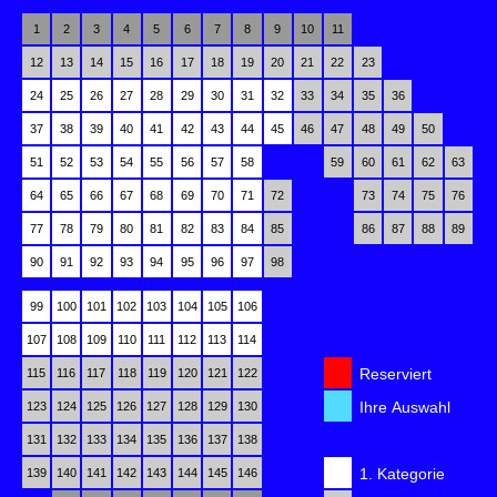
1
2
3
4
5
6
7
8
9
10
11
12
13
14
15
16
17
18
19
20
21
22
23
24
25
26
27
28
29
30
31
32
33
34
35
36
37
38
39
40
41
42
43
44
45
46
47
48
49
50
51
52
53
54
55
56
57
58
59
60
61
62
63
64
65
66
67
68
69
70
71
72
73
74
75
76
77
78
79
80
81
82
83
84
85
86
87
88
89
90
91
92
93
94
95
96
97
98
99
100
101
102
103
104
105
106
107
108
109
110
111
112
113
114
Reserviert
115
116
117
118
119
120
121
122
Ihre Auswahl
123
124
125
126
127
128
129
130
131
132
133
134
135
136
137
138
1. Kategorie
139
140
141
142
143
144
145
146